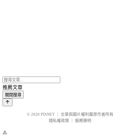
推薦文章
關閉搜尋
© 2026
PIXNET
｜
文章與圖片權利屬原作者所有
隱私權政策
｜
服務聲明
⚠️