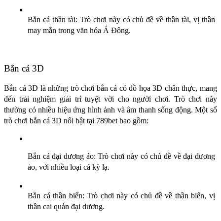
Bắn cá thần tài: Trò chơi này có chủ đề về thần tài, vị thần 
may mắn trong văn hóa Á Đông.
Bắn cá 3D
Bắn cá 3D là những trò chơi bắn cá có đồ họa 3D chân thực, mang 
đến trải nghiệm giải trí tuyệt vời cho người chơi. Trò chơi này 
thường có nhiều hiệu ứng hình ảnh và âm thanh sống động. Một số 
trò chơi bắn cá 3D nổi bật tại 789bet bao gồm:
Bắn cá đại dương ảo: Trò chơi này có chủ đề về đại dương 
ảo, với nhiều loại cá kỳ lạ.
Bắn cá thần biển: Trò chơi này có chủ đề về thần biển, vị 
thần cai quản đại dương.