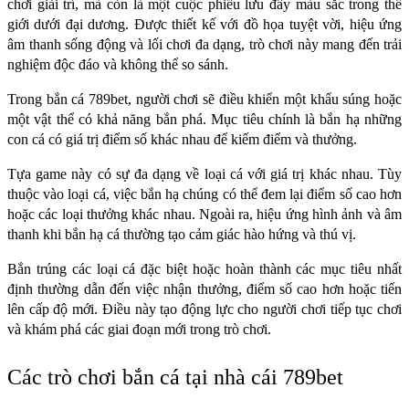
chơi giải trí, mà còn là một cuộc phiêu lưu đầy màu sắc trong thế 
giới dưới đại dương. Được thiết kế với đồ họa tuyệt vời, hiệu ứng 
âm thanh sống động và lối chơi đa dạng, trò chơi này mang đến trải 
nghiệm độc đáo và không thể so sánh.
Trong bắn cá 789bet, người chơi sẽ điều khiển một khẩu súng hoặc 
một vật thể có khả năng bắn phá. Mục tiêu chính là bắn hạ những 
con cá có giá trị điểm số khác nhau để kiếm điểm và thưởng.
Tựa game này có sự đa dạng về loại cá với giá trị khác nhau. Tùy 
thuộc vào loại cá, việc bắn hạ chúng có thể đem lại điểm số cao hơn 
hoặc các loại thưởng khác nhau. Ngoài ra, hiệu ứng hình ảnh và âm 
thanh khi bắn hạ cá thường tạo cảm giác hào hứng và thú vị.
Bắn trúng các loại cá đặc biệt hoặc hoàn thành các mục tiêu nhất 
định thường dẫn đến việc nhận thưởng, điểm số cao hơn hoặc tiến 
lên cấp độ mới. Điều này tạo động lực cho người chơi tiếp tục chơi 
và khám phá các giai đoạn mới trong trò chơi.
Các trò chơi bắn cá tại nhà cái 789bet