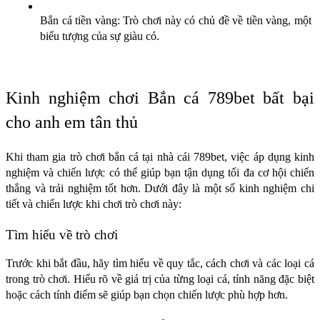
Bắn cá tiền vàng: Trò chơi này có chủ đề về tiền vàng, một 
biểu tượng của sự giàu có.
Kinh nghiệm chơi Bắn cá 789bet bất bại 
cho anh em tân thủ
Khi tham gia trò chơi bắn cá tại nhà cái 789bet, việc áp dụng kinh 
nghiệm và chiến lược có thể giúp bạn tận dụng tối đa cơ hội chiến 
thắng và trải nghiệm tốt hơn. Dưới đây là một số kinh nghiệm chi 
tiết và chiến lược khi chơi trò chơi này:
Tìm hiểu về trò chơi
Trước khi bắt đầu, hãy tìm hiểu về quy tắc, cách chơi và các loại cá 
trong trò chơi. Hiểu rõ về giá trị của từng loại cá, tính năng đặc biệt 
hoặc cách tính điểm sẽ giúp bạn chọn chiến lược phù hợp hơn.